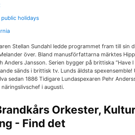
x
 public holidays
ornia
ren Stellan Sundahl ledde programmet fram till sin 
Melander över. Bland manusförfattarna märktes Hip
 Anders Jansson. Serien bygger på brittiska ”Have I
ande sänds i brittisk tv. Lunds äldsta spexensemble! 
älva sedan 1886 Tidigare Lundaspexaren Pehr Anderss
näringslivschef i augusti.
randkårs Orkester, Kultur
ng - Find det