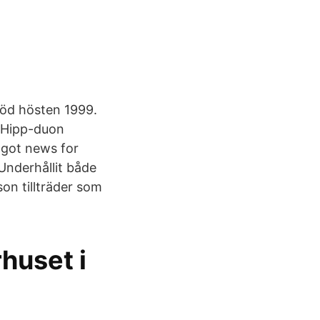
död hösten 1999.
pHipp-duon
 got news for
Underhållit både
on tillträder som
huset i