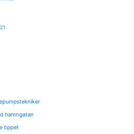
021
mepumpstekniker
ad hamngatan
e öppet