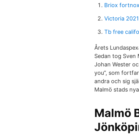
Briox fortno
Victoria 2021
Tb free calif
Årets Lundaspexa
Sedan tog Sven 
Johan Wester och
you”, som fortfar
andra och sig sj
Malmö stads nya 
Malmö B
Jönköpi