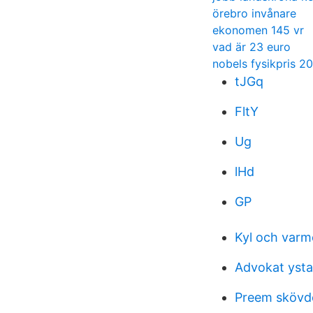
örebro invånare
ekonomen 145 vr
vad är 23 euro
nobels fysikpris 2
tJGq
FltY
Ug
lHd
GP
Kyl och var
Advokat yst
Preem skövd