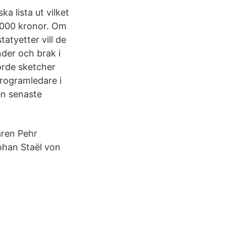
 lista ut vilket
0 000 kronor. Om
atyetter vill de
der och brak i
orde sketcher
programledare i
en senaste
aren Pehr
ohan Staël von