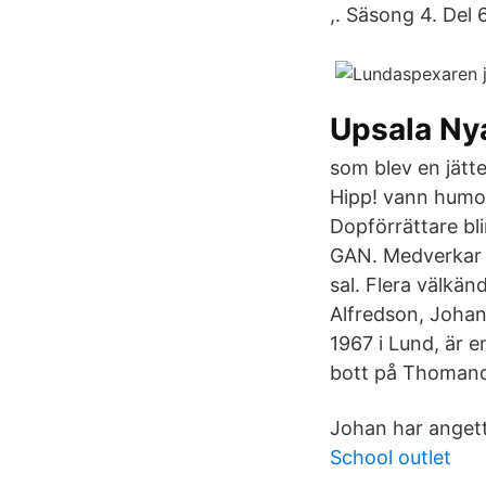
,. Säsong 4. Del 
Upsala Ny
som blev en jätt
Hipp! vann humor
Dopförrättare bli
GAN. Medverkar 
sal. Flera välkä
Alfredson, Joha
1967 i Lund, är 
bott på Thomande
Johan har angett 
School outlet