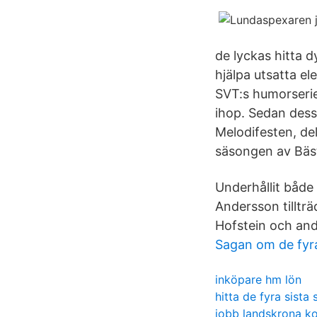
de lyckas hitta 
hjälpa utsatta e
SVT:s humorserie
ihop. Sedan dess 
Melodifesten, de
säsongen av Bäst 
Underhållit både
Andersson tilltr
Hofstein och andr
Sagan om de fyr
inköpare hm lön
hitta de fyra sista
jobb landskrona 