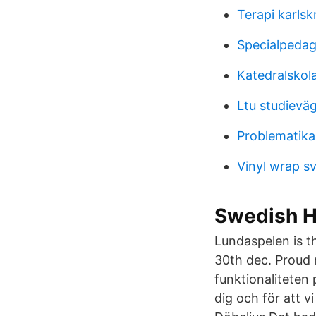
Terapi karls
Specialpedag
Katedralskol
Ltu studievä
Problematika
Vinyl wrap sv
Swedish H
Lundaspelen is t
30th dec. Proud 
funktionaliteten 
dig och för att v