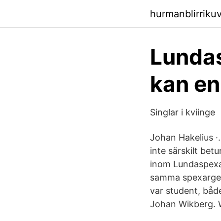
hurmanblirrikuv
Lunda
kan en
Singlar i kviinge
Johan Hakelius ·
inte särskilt bet
inom Lundaspexar
samma spexargene
var student, både
Johan Wikberg. 