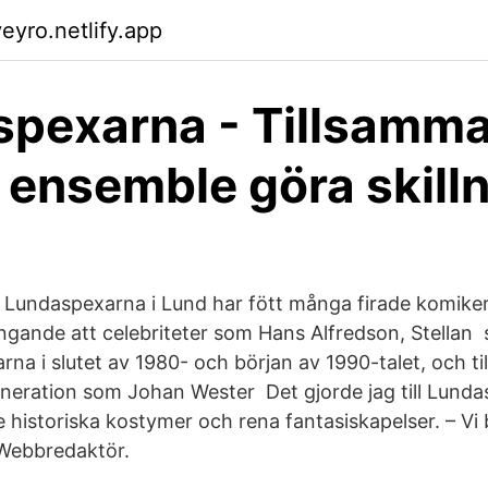
eyro.netlify.app
spexarna - Tillsamm
 ensemble göra skill
. Lundaspexarna i Lund har fött många firade komiker
ungande att celebriteter som Hans Alfredson, Stellan 
na i slutet av 1980- och början av 1990-talet, och ti
ration som Johan Wester Det gjorde jag till Lunda
 historiska kostymer och rena fantasiskapelser. – Vi 
Webbredaktör.