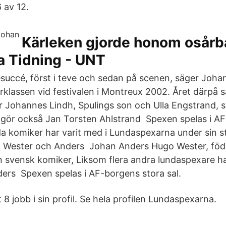
6 av 12.
Kärleken gjorde honom osårb
a Tidning - UNT
esuccé, först i teve och sedan på scenen, säger Joha
klassen vid festivalen i Montreux 2002. Året därpå
r Johannes Lindh, Spulings son och Ulla Engstrand, sy
gör också Jan Torsten Ahlstrand Spexen spelas i AF
nda komiker har varit med i Lundaspexarna under sin s
n Wester och Anders Johan Anders Hugo Wester, fö
en svensk komiker, Liksom flera andra lundaspexare 
rs Spexen spelas i AF-borgens stora sal.
8 jobb i sin profil. Se hela profilen Lundaspexarna.