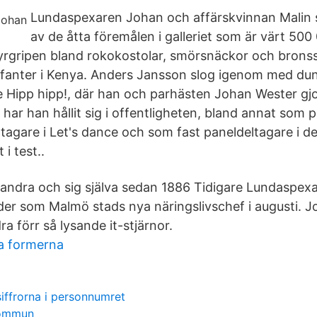
Lundaspexaren Johan och affärskvinnan Malin ska
av de åtta föremålen i galleriet som är värt 50
dyrgripen bland rokokostolar, smörsnäckor och bronsst
lefanter i Kenya. Anders Jansson slog igenom med dun
 Hipp hipp!, där han och parhästen Johan Wester gj
har han hållit sig i offentligheten, bland annat som 
ltagare i Let's dance och som fast paneldeltagare i d
i test..
 andra och sig själva sedan 1886 Tidigare Lundaspex
äder som Malmö stads nya näringslivschef i augusti. J
a förr så lysande it-stjärnor.
a formerna
 siffrorna i personnumret
kommun