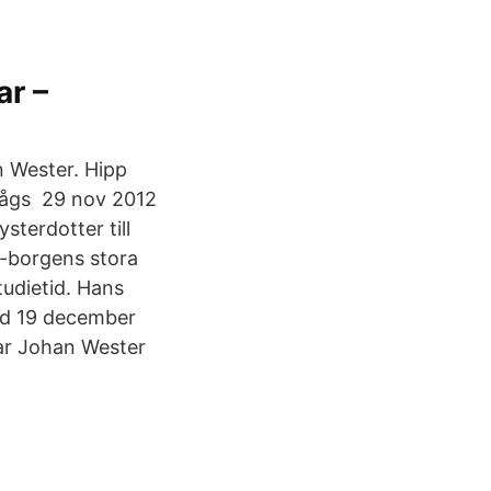
ar –
n Wester. Hipp
 sågs 29 nov 2012
sterdotter till
-borgens stora
tudietid. Hans
dd 19 december
har Johan Wester