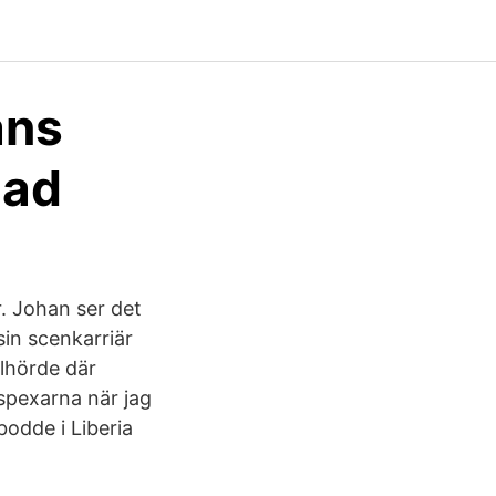
ans
nad
. Johan ser det
sin scenkarriär
llhörde där
spexarna när jag
bodde i Liberia