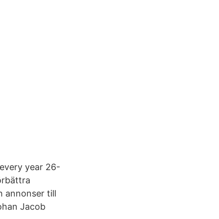
 every year 26-
örbättra
h annonser till
Johan Jacob