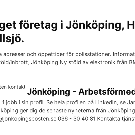
get företag i Jönköping, 
llsjö.
tta adresser och öppettider för polisstationer. Informat
töld/inbrott, Jönköping Ny stöld av elektronik från
Jönköping - Arbetsförme
1 jobb i sin profil. Se hela profilen på LinkedIn, se 
öping ger dig de senaste nyheterna från Jönköpings
s@jonkopingsposten.se 036 - 30 40 81 Kontakta tjän