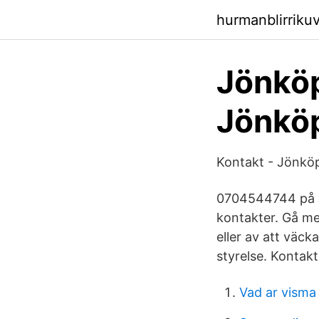
hurmanblirrikuv
Jönkö
Jönköp
Kontakt - Jönkö
0704544744 på J
kontakter. Gå me
eller av att väck
styrelse. Kontak
Vad ar visma