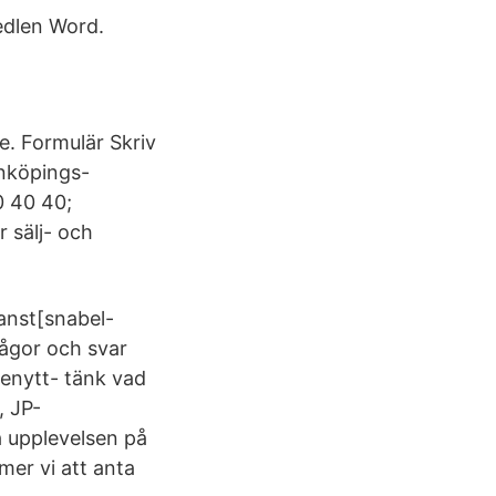
edlen Word.
. Formulär Skriv
nköpings-
0 40 40;
 sälj- och
janst[snabel-
rågor och svar
enytt- tänk vad
, JP-
a upplevelsen på
er vi att anta