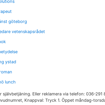
lutions
rapeut
änst göteborg
ledare vetenskapsrådet
bok
betydelse
ing ystad
 roman
ö lunch
 självbetjäning. Eller reklamera via telefon: 036-291
uvudnumret, Knappval: Tryck 1. Öppet måndag-torsdag