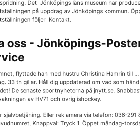
tspridning. Det Jönköpings läns museum har produc
utställningen på uppdrag av Jönköpings kommun. Öpp
tställningen följer Kontakt.
a oss - Jönköpings-Poste
vice
 i ämnet, flyttade han med hustru Christina Hamrin till
g. 33 tn gillar. Håll dig uppdaterad om vad som hände
et! De senaste sportnyheterna på jnytt.se. Snabbas
vakningen av HV71 och övrig ishockey.
 självbetjäning. Eller reklamera via telefon: 036-291
uvudnumret, Knappval: Tryck 1. Öppet måndag-torsdag