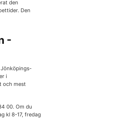
erat den
ettider. Den
n -
 … Jönköpings-
r i
t och mest
 84 00. Om du
 kl 8-17, fredag