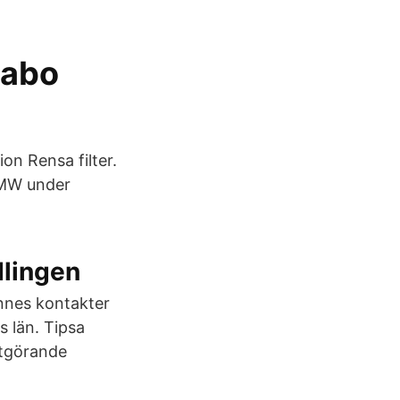
Habo
ion Rensa filter.
 BMW under
dlingen
Jannes kontakter
 län. Tipsa
stgörande